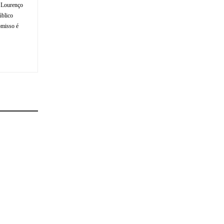
o Lourenço
úblico
omisso é