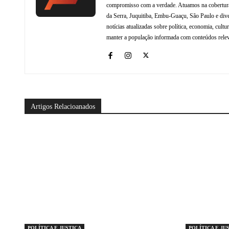
compromisso com a verdade. Atuamos na cobertura 
da Serra, Juquitiba, Embu-Guaçu, São Paulo e dive
notícias atualizadas sobre política, economia, cul
manter a população informada com conteúdos relev
Artigos Relacioanados
POLÍTICA E JUSTIÇA
POLÍTICA E JU