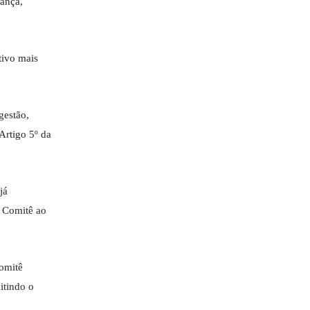
nança,
tivo mais
gestão,
Artigo 5º da
já
o Comitê ao
omitê
itindo o