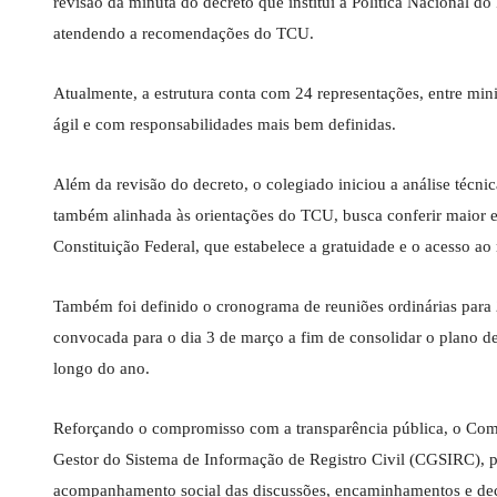
revisão da minuta do decreto que institui a Política Nacional do
atendendo a recomendações do TCU.
Atualmente, a estrutura conta com 24 representações, entre min
ágil e com responsabilidades mais bem definidas.
Além da revisão do decreto, o colegiado iniciou a análise técnica
também alinhada às orientações do TCU, busca conferir maior es
Constituição Federal, que estabelece a gratuidade e o acesso ao
Também foi definido o cronograma de reuniões ordinárias para
convocada para o dia 3 de março a fim de consolidar o plano de
longo do ano.
Reforçando o compromisso com a transparência pública, o Comi
Gestor do Sistema de Informação de Registro Civil (CGSIRC), p
acompanhamento social das discussões, encaminhamentos e dec