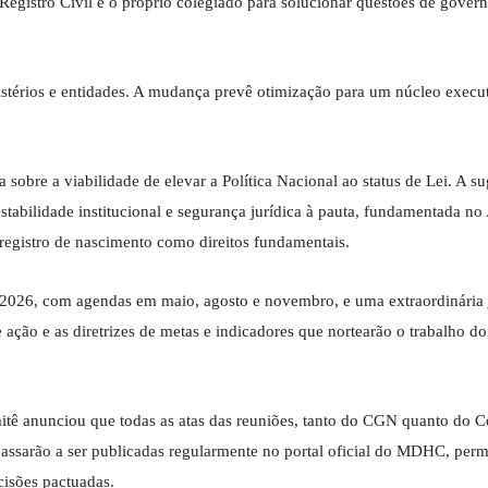
 Registro Civil e o próprio colegiado para solucionar questões de gover
istérios e entidades. A mudança prevê otimização para um núcleo execu
 sobre a viabilidade de elevar a Política Nacional ao status de Lei. A su
tabilidade institucional e segurança jurídica à pauta, fundamentada no 
 registro de nascimento como direitos fundamentais.
 2026, com agendas em maio, agosto e novembro, e uma extraordinária 
 ação e as diretrizes de metas e indicadores que nortearão o trabalho d
tê anunciou que todas as atas das reuniões, tanto do CGN quanto do C
assarão a ser publicadas regularmente no portal oficial do MDHC, perm
isões pactuadas.