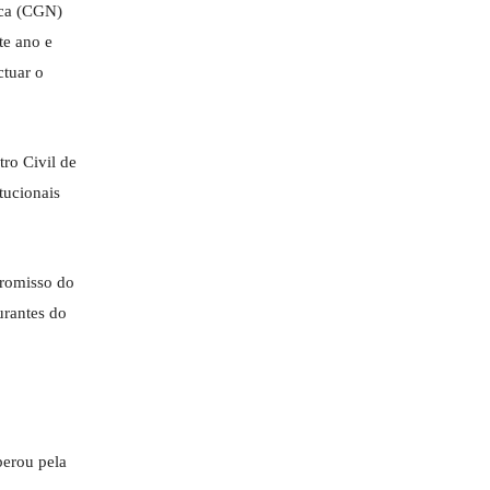
ica (CGN)
te ano e
ctuar o
ro Civil de
tucionais
promisso do
urantes do
berou pela