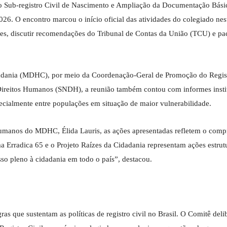
o Sub-registro Civil de Nascimento e Ampliação da Documentação Bás
2026. O encontro marcou o início oficial das atividades do colegiado nes
es, discutir recomendações do Tribunal de Contas da União (TCU) e pa
adania (MDHC), por meio da Coordenação-Geral de Promoção do Regist
Direitos Humanos (SNDH), a reunião também contou com informes insti
pecialmente entre populações em situação de maior vulnerabilidade.
 Humanos do MDHC, Élida Lauris, as ações apresentadas refletem o com
ma Erradica 65 e o Projeto Raízes da Cidadania representam ações estrut
esso pleno à cidadania em todo o país”, destacou.
as que sustentam as políticas de registro civil no Brasil. O Comitê deli