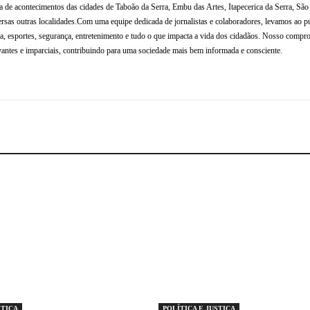
de acontecimentos das cidades de Taboão da Serra, Embu das Artes, Itapecerica da Serra, Sã
rsas outras localidades.Com uma equipe dedicada de jornalistas e colaboradores, levamos ao p
tura, esportes, segurança, entretenimento e tudo o que impacta a vida dos cidadãos. Nosso compr
antes e imparciais, contribuindo para uma sociedade mais bem informada e consciente.
STIÇA
POLÍTICA E JUSTIÇA