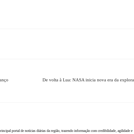
vanço
De volta à Lua: NASA inicia nova era da explora
al portal de notícias diárias da região, trazendo informação com credibilidade, agilidade e