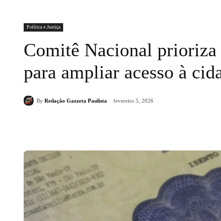
Política e Justiça
Comitê Nacional prioriza 
para ampliar acesso à ci
By
Redação Gazzeta Paulista
fevereiro 5, 2026
Compartilhado