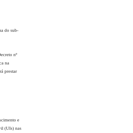
ma do sub-
ecreto nº
ca na
rá prestar
scimento e
il (UIs) nas