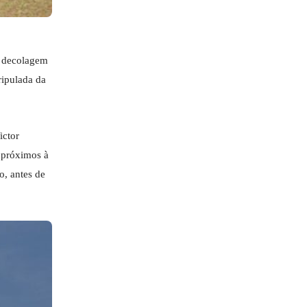
e decolagem
ripulada da
ictor
s próximos à
o, antes de