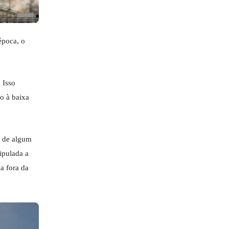
época, o
 Isso
o à baixa
e de algum
ipulada a
a fora da