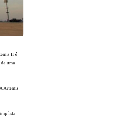
emis II é
s de uma
A Artemis
limpíada