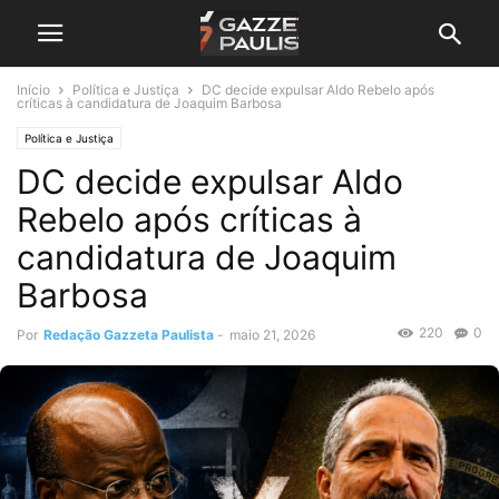
Início
Política e Justiça
DC decide expulsar Aldo Rebelo após
críticas à candidatura de Joaquim Barbosa
Política e Justiça
DC decide expulsar Aldo
Rebelo após críticas à
candidatura de Joaquim
Barbosa
220
0
Por
Redação Gazzeta Paulista
-
maio 21, 2026