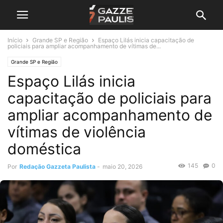
Início
Grande SP e Região
Espaço Lilás inicia capacitação de
policiais para ampliar acompanhamento de vítimas de...
Grande SP e Região
Espaço Lilás inicia
capacitação de policiais para
ampliar acompanhamento de
vítimas de violência
doméstica
145
0
Por
Redação Gazzeta Paulista
-
maio 20, 2026