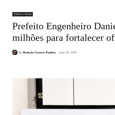
Política e Justiça
Prefeito Engenheiro Dani
milhões para fortalecer o
By
Redação Gazzeta Paulista
maio 20, 2026
Compartilhado