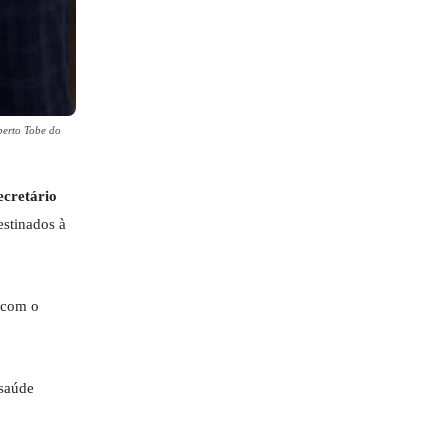
berto Tobe do
ecretário
estinados à
, com o
 saúde