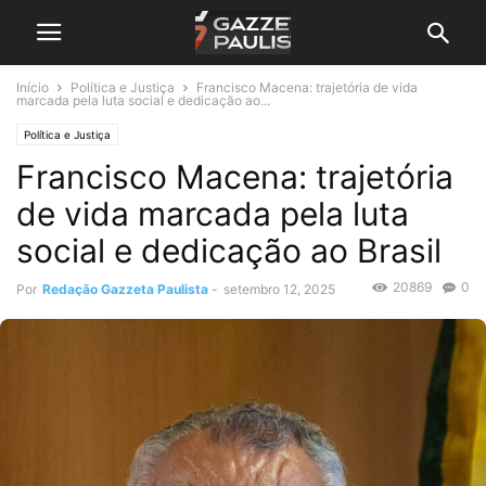
Início
Política e Justiça
Francisco Macena: trajetória de vida
marcada pela luta social e dedicação ao...
Política e Justiça
Francisco Macena: trajetória
de vida marcada pela luta
social e dedicação ao Brasil
20869
0
Por
Redação Gazzeta Paulista
-
setembro 12, 2025