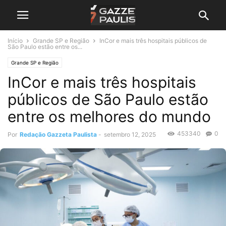
Início
Grande SP e Região
InCor e mais três hospitais públicos de
São Paulo estão entre os...
Grande SP e Região
InCor e mais três hospitais
públicos de São Paulo estão
entre os melhores do mundo
453340
0
Por
Redação Gazzeta Paulista
-
setembro 12, 2025