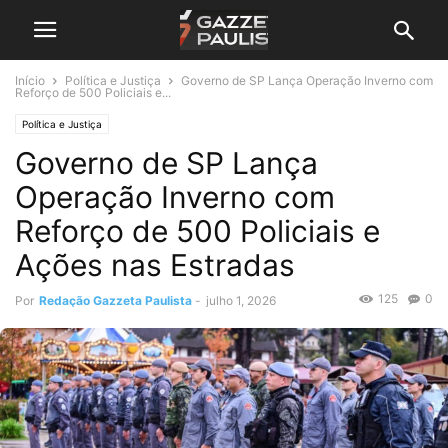
Início
Política e Justiça
Governo de SP Lança Operação Inverno com
Reforço de 500 Policiais e...
Política e Justiça
Governo de SP Lança
Operação Inverno com
Reforço de 500 Policiais e
Ações nas Estradas
125
0
Por
Redação Gazzeta Paulista
-
julho 1, 2026