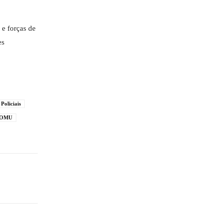
 e forças de
es
 Policiais
OMU