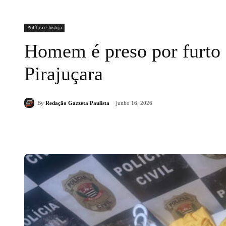
Política e Justiça
Homem é preso por furto 
Pirajuçara
By
Redação Gazzeta Paulista
junho 16, 2026
Compartilhado