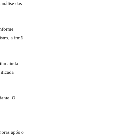
análise das
onforme
stro, a irmã
etim ainda
sificada
iante. O
a
horas após o