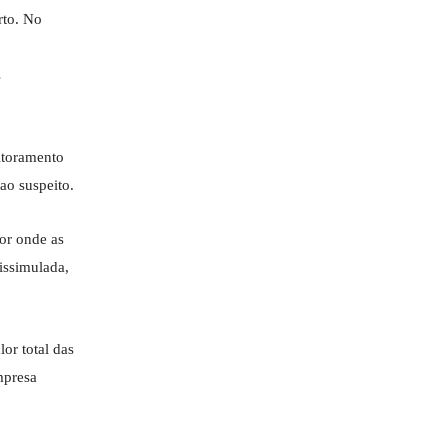
rto. No
s
itoramento
ao suspeito.
or onde as
issimulada,
or total das
mpresa