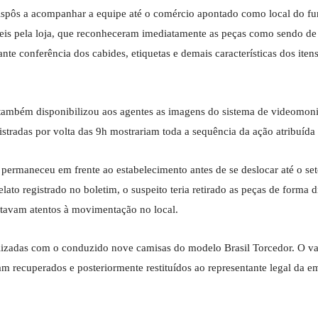
dispôs a acompanhar a equipe até o comércio apontado como local do fu
veis pela loja, que reconheceram imediatamente as peças como sendo de
e conferência dos cabides, etiquetas e demais características dos iten
, também disponibilizou aos agentes as imagens do sistema de videomon
gistradas por volta das 9h mostrariam toda a sequência da ação atribuída 
permaneceu em frente ao estabelecimento antes de se deslocar até o set
to registrado no boletim, o suspeito teria retirado as peças de forma d
tavam atentos à movimentação no local.
zadas com o conduzido nove camisas do modelo Brasil Torcedor. O val
m recuperados e posteriormente restituídos ao representante legal da e