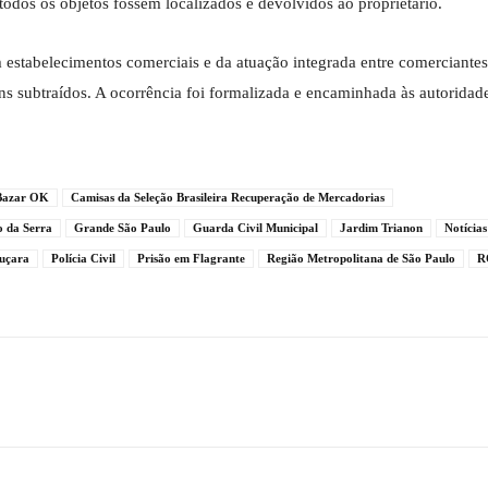
todos os objetos fossem localizados e devolvidos ao proprietário.
estabelecimentos comerciais e da atuação integrada entre comerciantes
ns subtraídos. A ocorrência foi formalizada e encaminhada às autoridad
Bazar OK
Camisas da Seleção Brasileira Recuperação de Mercadorias
 da Serra
Grande São Paulo
Guarda Civil Municipal
Jardim Trianon
Notícias
juçara
Polícia Civil
Prisão em Flagrante
Região Metropolitana de São Paulo
R