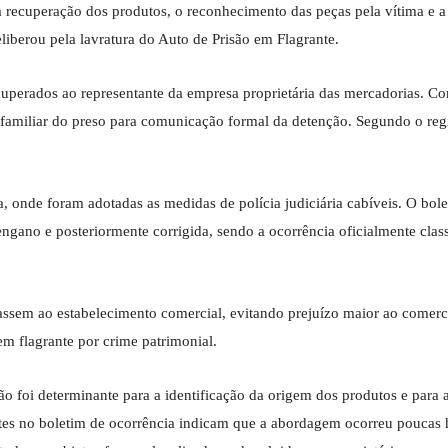
a recuperação dos produtos, o reconhecimento das peças pela vítima e a 
liberou pela lavratura do Auto de Prisão em Flagrante.
ecuperados ao representante da empresa proprietária das mercadorias. C
familiar do preso para comunicação formal da detenção. Segundo o regi
a, onde foram adotadas as medidas de polícia judiciária cabíveis. O bol
engano e posteriormente corrigida, sendo a ocorrência oficialmente clas
assem ao estabelecimento comercial, evitando prejuízo maior ao comerc
 em flagrante por crime patrimonial.
o foi determinante para a identificação da origem dos produtos e para 
antes no boletim de ocorrência indicam que a abordagem ocorreu poucas 