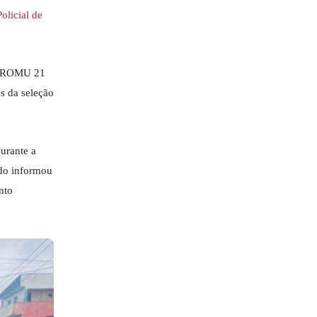
Policial de
pe ROMU 21
s da seleção
urante a
ado informou
nto