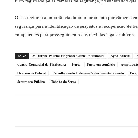
furto registrado pelas câmeras de segurança, possibilitando que 
O caso reforça a importância do monitoramento por câmeras em 
segurança para a identificação de suspeitos e recuperação de be
competentes para prosseguimento das medidas legais cabíveis.
TAGS
2º Distrito Policial Flagrante Crime Patrimonial
Ação Policial
Centro Comercial do Pirajuçara
Furto
Furto em comércio
gcm taboão
Ocorrência Policial
Patrulhamento Ostensivo Vídeo monitoramento
Pira
Segurança Pública
Taboão da Serra
Compartilhado