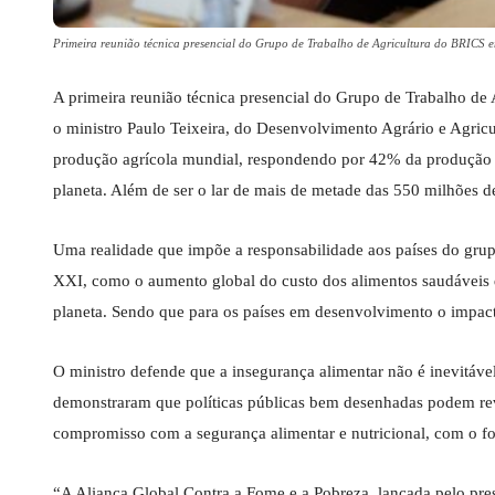
Primeira reunião técnica presencial do Grupo de Trabalho de Agricultura do BRICS e
A primeira reunião técnica presencial do Grupo de Trabalho de
o ministro Paulo Teixeira, do Desenvolvimento Agrário e Agric
produção agrícola mundial, respondendo por 42% da produção gl
planeta. Além de ser o lar de mais de metade das 550 milhões d
Uma realidade que impõe a responsabilidade aos países do grupo
XXI, como o aumento global do custo dos alimentos saudáveis q
planeta. Sendo que para os países em desenvolvimento o impacto
O ministro defende que a insegurança alimentar não é inevitáve
demonstraram que políticas públicas bem desenhadas podem rev
compromisso com a segurança alimentar e nutricional, com o for
“A Aliança Global Contra a Fome e a Pobreza, lançada pelo pres