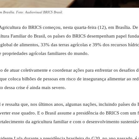
m Brasília. Foto: Audiovisual BRICS Brasil.
 Agricultura do BRICS começou, nesta quarta-feira (12), em Brasília. D
ultura Familiar do Brasil, os países do BRICS desempenham papel fund
obal de alimentos, 33% das terras agrícolas e 39% dos recursos hídri
e propriedades agrícolas familiares do mundo.
 de atuar coletivamente e coordenar ações para enfrentar os desafios d
ue coloca bilhões de pessoas em risco de insegurança alimentar ao red
 dessa crise é ainda mais severo.
l e ressalta que, nos últimos anos, algumas nações, incluindo países do
erter esse quadro. E o Brasil assume a presidência do BRICS com um f
talecimento da agricultura familiar e com o desenvolvimento sustentáv
idente Lula durante a presidência brasileira do G20, no ano passado, é