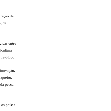
aração de
a, da
gicas entre
icultura
tra-bloco.
 inovação,
squeiro,
 da pesca
 os países