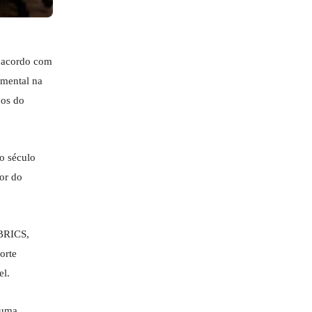
e acordo com
amental na
cos do
o século
or do
 BRICS,
orte
el.
 uma