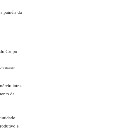
s painéis da
em Brasília.
mércio intra-
mento de
tunidade
produtivo e