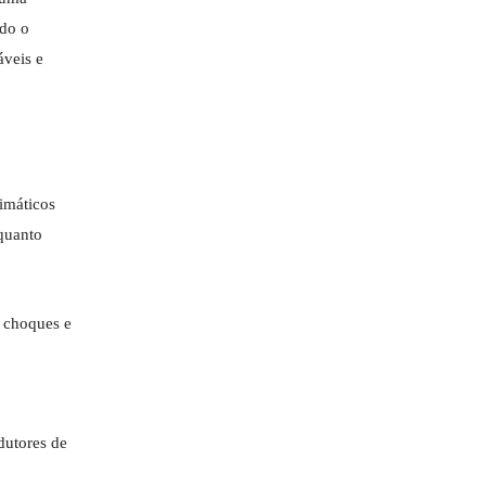
ndo o
áveis e
imáticos
 quanto
s choques e
dutores de