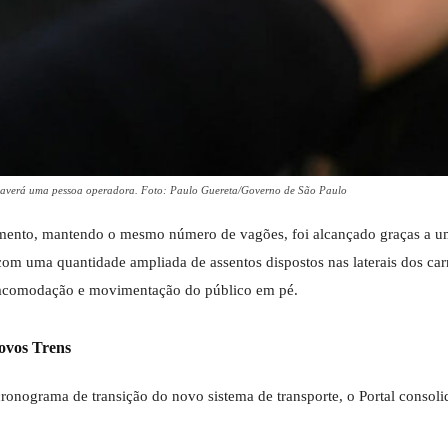
 haverá uma pessoa operadora. Foto: Paulo Guereta/Governo de São Paulo
ento, mantendo o mesmo número de vagões, foi alcançado graças a 
om uma quantidade ampliada de assentos dispostos nas laterais dos car
 a acomodação e movimentação do público em pé.
ovos Trens
cronograma de transição do novo sistema de transporte, o Portal consoli