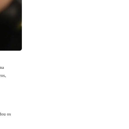
uma
ros,
dou os