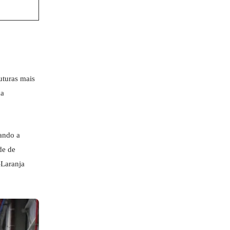
uturas mais
ma
ando a
de de
-Laranja