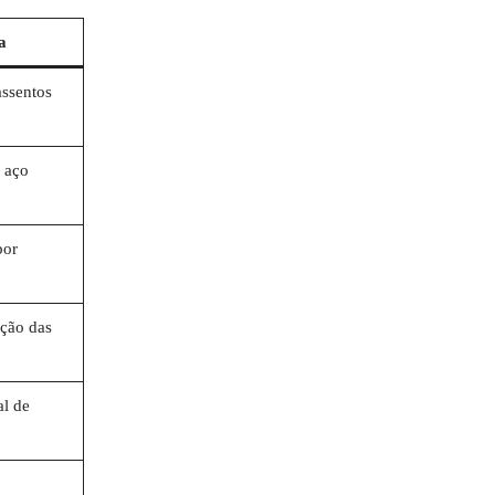
a
ssentos
 aço
por
ação das
l de