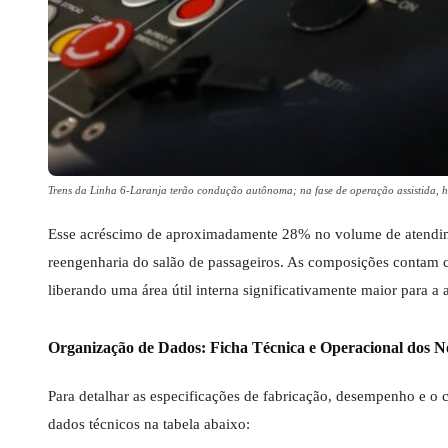
Trens da Linha 6-Laranja terão condução autônoma; na fase de operação assistida,
Esse acréscimo de aproximadamente 28% no volume de atendim
reengenharia do salão de passageiros. As composições contam c
liberando uma área útil interna significativamente maior para
Organização de Dados: Ficha Técnica e Operacional dos N
Para detalhar as especificações de fabricação, desempenho e o 
dados técnicos na tabela abaixo: