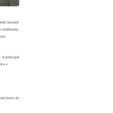
trô iniciará
ção autônoma
echo
.
A principal
ico e
 em torno de