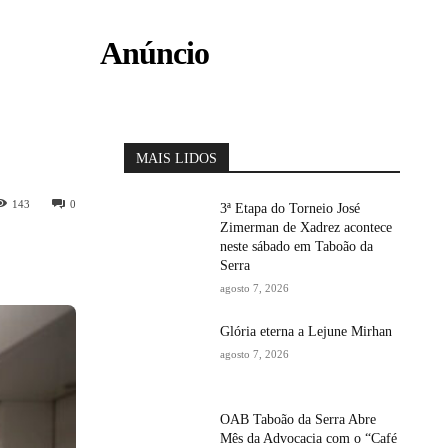
Anúncio
MAIS LIDOS
143
0
3ª Etapa do Torneio José
Zimerman de Xadrez acontece
neste sábado em Taboão da
Serra
agosto 7, 2026
Glória eterna a Lejune Mirhan
agosto 7, 2026
OAB Taboão da Serra Abre
Mês da Advocacia com o “Café