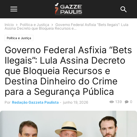
Início
Política e Justiça
Governo Federal Asfixia “Bets Ilegais”: Lula
Assina Decreto que Bloqueia Recursos e...
Política e Justiça
Governo Federal Asfixia “Bets
Ilegais”: Lula Assina Decreto
que Bloqueia Recursos e
Destina Dinheiro do Crime
para a Segurança Pública
139
0
Por
Redação Gazzeta Paulista
-
junho 19, 2026