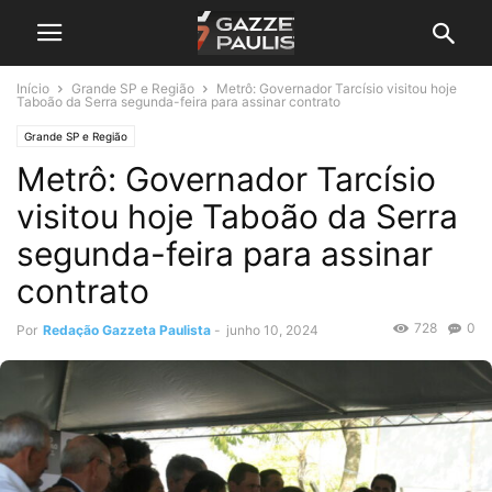
Início
Grande SP e Região
Metrô: Governador Tarcísio visitou hoje
Taboão da Serra segunda-feira para assinar contrato
Grande SP e Região
Metrô: Governador Tarcísio
visitou hoje Taboão da Serra
segunda-feira para assinar
contrato
728
0
Por
Redação Gazzeta Paulista
-
junho 10, 2024