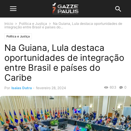
Início
Política e Justiça
Na Guiana, Lula destaca oportunidades de
integração entre Brasil e países do...
Política e Justiça
Na Guiana, Lula destaca
oportunidades de integração
entre Brasil e países do
Caribe
603
0
Por
Isaias Dutra
-
fevereiro 28, 2024