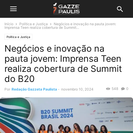
Início
Política e Justiça
Negócios e inovação na pauta jovem:
Imprensa Teen realiza cobertura de Summit...
Política e Justiça
Negócios e inovação na
pauta jovem: Imprensa Teen
realiza cobertura de Summit
do B20
548
0
Por
Redação Gazzeta Paulista
-
novembro 10, 2024