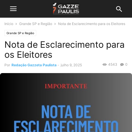
Início
Grande SP e Região
Nota de Esclarecimento para os Eleitores
Grande SP e Região
Nota de Esclarecimento para
os Eleitores
4543
0
Por
Redação Gazzeta Paulista
-
julho 9, 2025