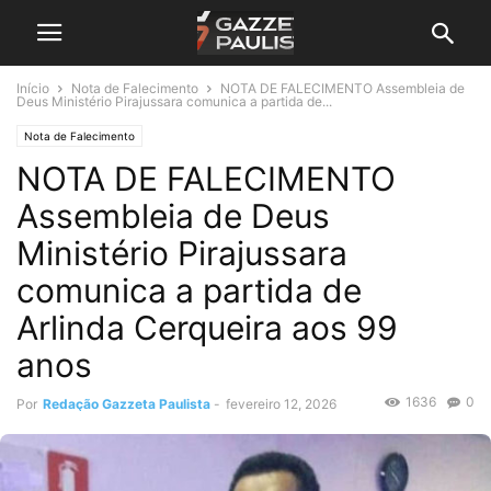
Início
Nota de Falecimento
NOTA DE FALECIMENTO Assembleia de
Deus Ministério Pirajussara comunica a partida de...
Nota de Falecimento
NOTA DE FALECIMENTO
Assembleia de Deus
Ministério Pirajussara
comunica a partida de
Arlinda Cerqueira aos 99
anos
1636
0
Por
Redação Gazzeta Paulista
-
fevereiro 12, 2026