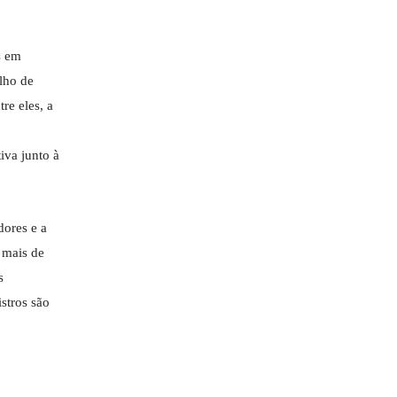
s em
lho de
re eles, a
iva junto à
dores e a
 mais de
s
stros são