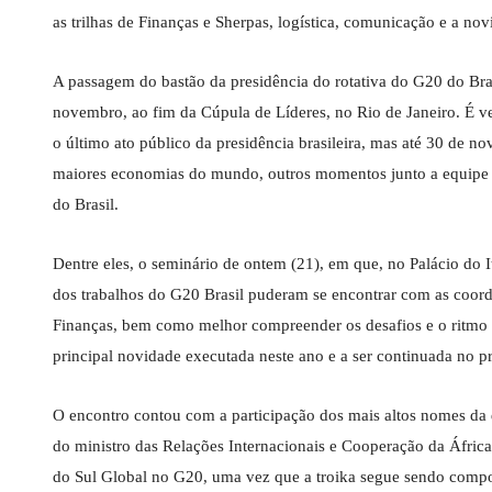
as trilhas de Finanças e Sherpas, logística, comunicação e a no
A passagem do bastão da presidência do rotativa do G20 do Bras
novembro, ao fim da Cúpula de Líderes, no Rio de Janeiro. É v
o último ato público da presidência brasileira, mas até 30 de n
maiores economias do mundo, outros momentos junto a equipe su
do Brasil.
Dentre eles, o seminário de ontem (21), em que, no Palácio do I
dos trabalhos do G20 Brasil puderam se encontrar com as coorde
Finanças, bem como melhor compreender os desafios e o ritmo d
principal novidade executada neste ano e a ser continuada no 
O encontro contou com a participação dos mais altos nomes da d
do ministro das Relações Internacionais e Cooperação da Áfric
do Sul Global no G20, uma vez que a troika segue sendo compo