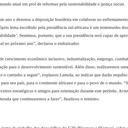
ndo atual em prol de reformas pela sustentabilidade e justiça social.
ste ano e denotou a disposição brasileira em colaborar no enfrentament
óprio lema escolhido pela presidência sul-africana é um testemunho do
abilidade’. Sentimos, portanto, que a sua presidência será capaz de apro
bal no próximo ano”, declarou o embaixador.
 de crescimento econômico inclusivo, industrialização, emprego, combat
novação para o desenvolvimento sustentável. Além disso, realizaremos um
s e o caminho a seguir”, explanou Lamola, ao indicar que darão sequênc
ia para seu país, para o continente africano e para o povo de o mundo. 
eiros estratégicos e amigos para orientação durante este período. Acr
urada que continuaremos a fazer”, finalizou o ministro.