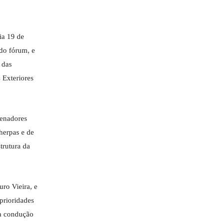
ia 19 de
do fórum, e
 das
 Exteriores
denadores
herpas e de
trutura da
ro Vieira, e
prioridades
ma condução