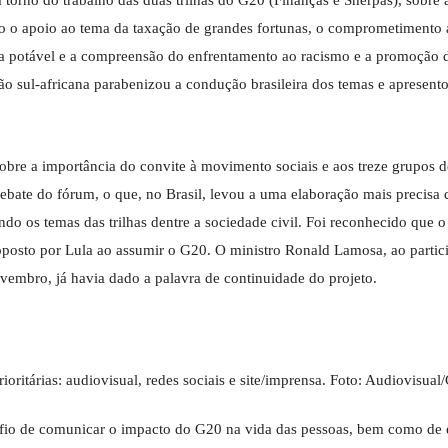
torno do trabalho das duas trilhas do G20 (Finanças e Sherpas), sobre 
mo o apoio ao tema da taxação de grandes fortunas, o comprometimento 
ua potável e a compreensão do enfrentamento ao racismo e a promoção 
ão sul-africana parabenizou a condução brasileira dos temas e apresent
sobre a importância do convite à movimento sociais e aos treze grupos d
ebate do fórum, o que, no Brasil, levou a uma elaboração mais precisa 
do os temas das trilhas dentre a sociedade civil. Foi reconhecido que o
roposto por Lula ao assumir o G20. O ministro Ronald Lamosa, ao partic
vembro, já havia dado a palavra de continuidade do projeto.
afio de comunicar o impacto do G20 na vida das pessoas, bem como de 