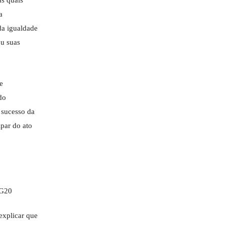
as quais
a
da igualdade
ou suas
e
do
 sucesso da
ipar do ato
explicar que