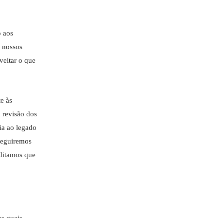
o aos
s nossos
veitar o que
e às
a revisão dos
ia ao legado
“Seguiremos
editamos que