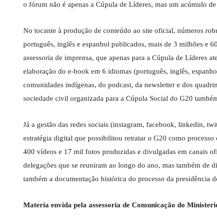
o fórum não é apenas a Cúpula de Líderes, mas um acúmulo de me
No tocante à produção de conteúdo ao site oficial, números rob
português, inglês e espanhol publicados, mais de 3 milhões e 6
assessoria de imprensa, que apenas para a Cúpula de Líderes aten
elaboração do e-book em 6 idiomas (português, inglês, espanho
comunidades indígenas, do podcast, da newsletter e dos quadrin
sociedade civil organizada para a Cúpula Social do G20 também 
Já a gestão das redes sociais (instagram, facebook, linkedin, tw
estratégia digital que possibilitou retratar o G20 como proces
400 vídeos e 17 mil fotos produzidas e divulgadas em canais ofi
delegações que se reuniram ao longo do ano, mas também de dis
também a documentação histórica do processo da presidência do
Materia envida pela assessoria de Comunicação do Ministeri