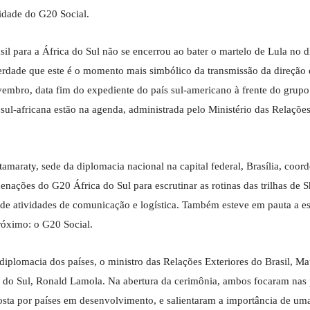
vidade do G20 Social.
il para a África do Sul não se encerrou ao bater o martelo de Lula no d
erdade que este é o momento mais simbólico da transmissão da direção 
ovembro, data fim do expediente do país sul-americano à frente do grupo
l-africana estão na agenda, administrada pelo Ministério das Relações
tamaraty, sede da diplomacia nacional na capital federal, Brasília, coor
nações do G20 África do Sul para escrutinar as rotinas das trilhas de S
e atividades de comunicação e logística. Também esteve em pauta a es
próximo: o G20 Social.
iplomacia dos países, o ministro das Relações Exteriores do Brasil, Mau
a do Sul, Ronald Lamola. Na abertura da cerimônia, ambos focaram nas 
sta por países em desenvolvimento, e salientaram a importância de u