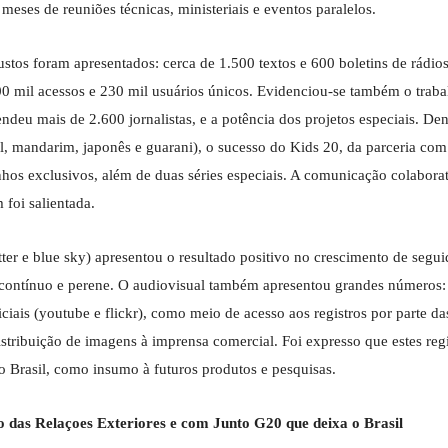
ses de reuniões técnicas, ministeriais e eventos paralelos.
ustos foram apresentados: cerca de 1.500 textos e 600 boletins de rádio
00 mil acessos e 230 mil usuários únicos. Evidenciou-se também o traba
deu mais de 2.600 jornalistas, e a potência dos projetos especiais. Dent
l, mandarim, japonês e guarani), o sucesso do Kids 20, da parceria com
hos exclusivos, além de duas séries especiais. A comunicação colaborat
foi salientada.
itter e blue sky) apresentou o resultado positivo no crescimento de segui
so contínuo e perene. O audiovisual também apresentou grandes números:
ciais (youtube e flickr), como meio de acesso aos registros por parte da
tribuição de imagens à imprensa comercial. Foi expresso que estes regi
 Brasil, como insumo à futuros produtos e pesquisas.
o das Relaçoes Exteriores e com Junto G20 que deixa o Brasil