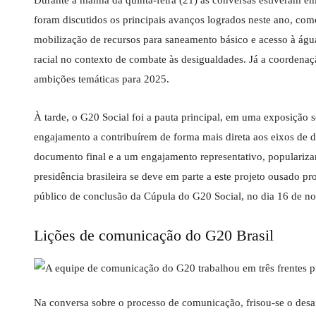
Durante a manhã da quinta-feira (21) as conversas estiveram em 
foram discutidos os principais avanços logrados neste ano, co
mobilização de recursos para saneamento básico e acesso à ág
racial no contexto de combate às desigualdades. Já a coordenaç
ambições temáticas para 2025.
À tarde, o G20 Social foi a pauta principal, em uma exposição 
engajamento a contribuírem de forma mais direta aos eixos de d
documento final e a um engajamento representativo, popularizan
presidência brasileira se deve em parte a este projeto ousado p
público de conclusão da Cúpula do G20 Social, no dia 16 de no
Lições de comunicação do G20 Brasil
Na conversa sobre o processo de comunicação, frisou-se o des