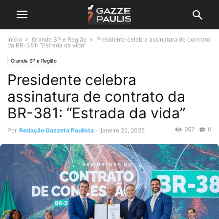
Início
Grande SP e Região
Presidente celebra assinatura de contrato
da BR-381: “Estrada da vida”
Grande SP e Região
Presidente celebra
assinatura de contrato da
BR-381: “Estrada da vida”
957
0
Por
Redação Gazzeta Paulista
-
janeiro 22, 2025