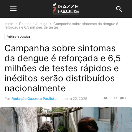
Início
Política e Justiça
Campanha sobre sintomas da dengue é
reforçada e 6,5 milhões de testes...
Política e Justiça
Campanha sobre sintomas
da dengue é reforçada e 6,5
milhões de testes rápidos e
inéditos serão distribuídos
nacionalmente
1103
0
Por
Redação Gazzeta Paulista
-
janeiro 22, 2025