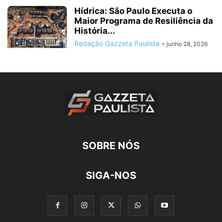
Hídrica: São Paulo Executa o
Maior Programa de Resiliência da
História...
Redação Gazzeta Paulista
-
junho 28, 2026
SOBRE NÓS
SIGA-NOS