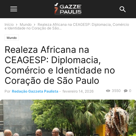
Início
Mundo
Realeza Africana na CEAGESP: Diplomacia, Comércio
e Identidade no Coração de São...
Mundo
Realeza Africana na
CEAGESP: Diplomacia,
Comércio e Identidade no
Coração de São Paulo
3550
0
Por
Redação Gazzeta Paulista
-
fevereiro 14, 2026