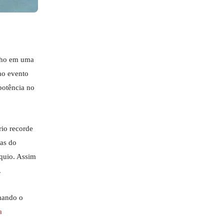
enho em uma
ao evento
potência no
rio recorde
as do
quio. Assim
.
rmando o
a