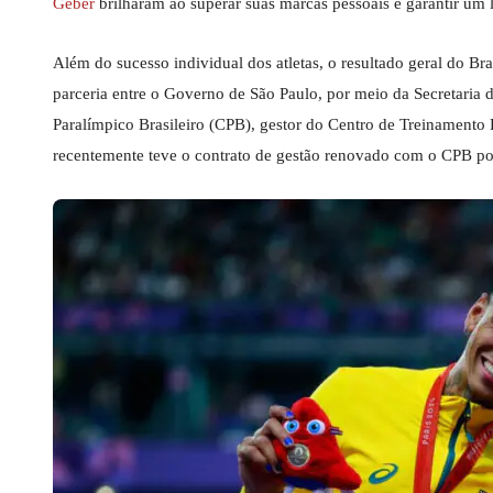
Geber
brilharam ao superar suas marcas pessoais e garantir um 
Além do sucesso individual dos atletas, o resultado geral do Bra
parceria entre o Governo de São Paulo, por meio da Secretaria
Paralímpico Brasileiro (CPB), gestor do Centro de Treinamento
recentemente teve o contrato de gestão renovado com o CPB po