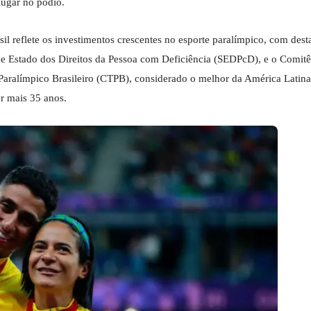
lugar no pódio.
sil reflete os investimentos crescentes no esporte paralímpico, com dest
 de Estado dos Direitos da Pessoa com Deficiência (SEDPcD), e o Comitê
 Paralímpico Brasileiro (CTPB), considerado o melhor da América Latina
r mais 35 anos.