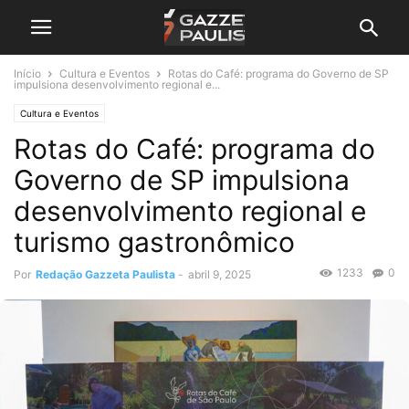
Início
Cultura e Eventos
Rotas do Café: programa do Governo de SP
impulsiona desenvolvimento regional e...
Cultura e Eventos
Rotas do Café: programa do
Governo de SP impulsiona
desenvolvimento regional e
turismo gastronômico
1233
0
Por
Redação Gazzeta Paulista
-
abril 9, 2025