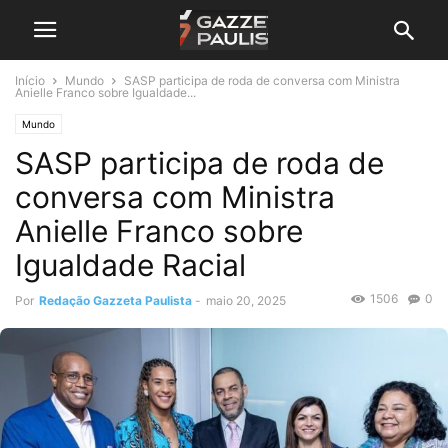
Início
Mundo
SASP participa de roda de conversa com Ministra
Anielle Franco sobre Igualdade...
Mundo
SASP participa de roda de
conversa com Ministra
Anielle Franco sobre
Igualdade Racial
1506
0
Por
Redação Gazzeta Paulista
-
maio 20, 2025