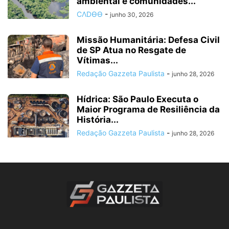
ambiental e comunidades...
CΛDӨӨ
-
junho 30, 2026
Missão Humanitária: Defesa Civil
de SP Atua no Resgate de
Vítimas...
Redação Gazzeta Paulista
-
junho 28, 2026
Hídrica: São Paulo Executa o
Maior Programa de Resiliência da
História...
Redação Gazzeta Paulista
-
junho 28, 2026