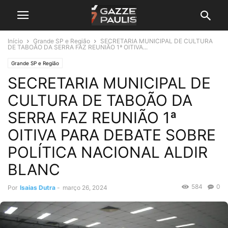
Início
Grande SP e Região
SECRETARIA MUNICIPAL DE CULTURA
DE TABOÃO DA SERRA FAZ REUNIÃO 1ª OITIVA...
Grande SP e Região
SECRETARIA MUNICIPAL DE
CULTURA DE TABOÃO DA
SERRA FAZ REUNIÃO 1ª
OITIVA PARA DEBATE SOBRE
POLÍTICA NACIONAL ALDIR
BLANC
584
0
Por
Isaias Dutra
-
março 26, 2024