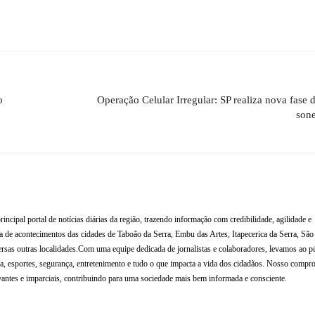
o
Operação Celular Irregular: SP realiza nova fase
sone
al portal de notícias diárias da região, trazendo informação com credibilidade, agilidade e
de acontecimentos das cidades de Taboão da Serra, Embu das Artes, Itapecerica da Serra, Sã
rsas outras localidades.Com uma equipe dedicada de jornalistas e colaboradores, levamos ao p
tura, esportes, segurança, entretenimento e tudo o que impacta a vida dos cidadãos. Nosso compr
antes e imparciais, contribuindo para uma sociedade mais bem informada e consciente.