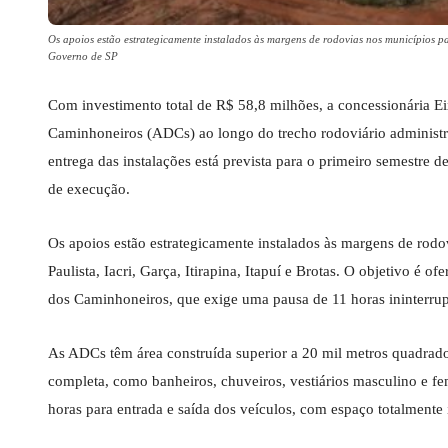
Os apoios estão estrategicamente instalados às margens de rodovias nos municípios pau
Governo de SP
Com investimento total de R$ 58,8 milhões, a concessionária E
Caminhoneiros (ADCs) ao longo do trecho rodoviário administra
entrega das instalações está prevista para o primeiro semestre 
de execução.
Os apoios estão estrategicamente instalados às margens de rodov
Paulista, Iacri, Garça, Itirapina, Itapuí e Brotas. O objetivo é
dos Caminhoneiros, que exige uma pausa de 11 horas ininterrup
As ADCs têm área construída superior a 20 mil metros quadrado
completa, como banheiros, chuveiros, vestiários masculino e fem
horas para entrada e saída dos veículos, com espaço totalment