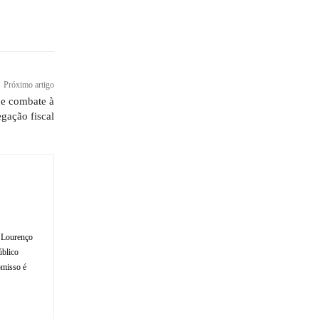
Próximo artigo
 de combate à
gação fiscal
o Lourenço
úblico
omisso é