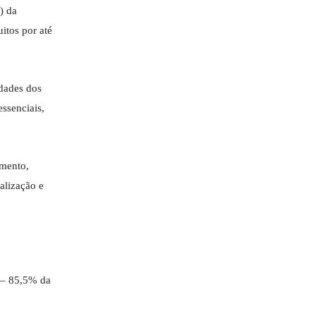
) da
itos por até
idades dos
ssenciais,
imento,
alização e
 – 85,5% da