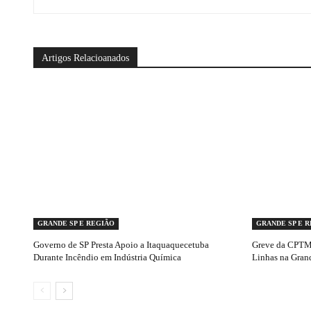
Artigos Relacioanados
GRANDE SP E REGIÃO
GRANDE SP E 
Governo de SP Presta Apoio a Itaquaquecetuba
Greve da CPTM 
Durante Incêndio em Indústria Química
Linhas na Gran