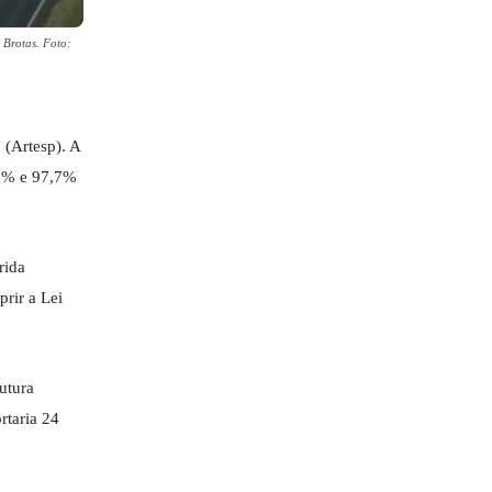
 Brotas. Foto:
 (Artesp). A
5,5% e 97,7%
rida
prir a Lei
utura
rtaria 24