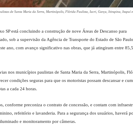
listas de Santa Maria da Serra, Martinópolis, Flórida Paulista, Iacri, Garça, Itirapina, Itapuí e
ixo SP está concluindo a construção de nove Áreas de Descanso para
do, sob a supervisão da Agência de Transporte do Estado de São Paulo
deste ano, com avanço significativo nas obras, que já atingiram entre 8
ias nos municípios paulistas de Santa Maria da Serra, Martinópolis, Fló
 oferecer condições seguras para que os motoristas possam descansar e cum
tas a cada 24 horas.
s, conforme preconiza o contrato de concessão, e contam com infraestr
inino, refeitório e lavanderia. Para a segurança dos usuários, haverá po
e iluminado e monitoramento por câmeras.