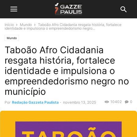
Início
Mundo
Taboão Afro Cidadania resgata história, fortalece
identidade e impulsiona o empreendedorismo negro...
Mundo
Taboão Afro Cidadania
resgata história, fortalece
identidade e impulsiona o
empreendedorismo negro no
município
10402
0
Por
Redação Gazzeta Paulista
-
novembro 13, 2025