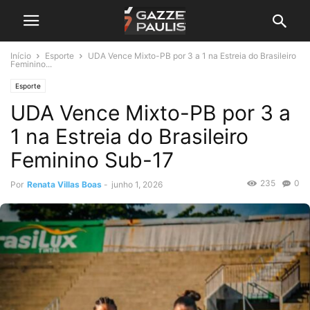
Início
Esporte
UDA Vence Mixto-PB por 3 a 1 na Estreia do Brasileiro
Feminino...
Esporte
UDA Vence Mixto-PB por 3 a
1 na Estreia do Brasileiro
Feminino Sub-17
235
0
Por
Renata Villas Boas
-
junho 1, 2026