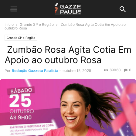
Início
Grande SP e Região
Zumbão Rosa Agita Cotia Em Apoio ao
outubro Rosa
Grande SP e Região
Zumbão Rosa Agita Cotia Em
Apoio ao outubro Rosa
89060
0
Por
Redação Gazzeta Paulista
-
outubro 15, 2025