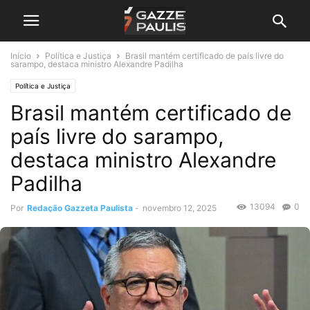
Início
Política e Justiça
Brasil mantém certificado de país livre do
sarampo, destaca ministro Alexandre Padilha
Política e Justiça
Brasil mantém certificado de
país livre do sarampo,
destaca ministro Alexandre
Padilha
13094
0
Por
Redação Gazzeta Paulista
-
novembro 12, 2025