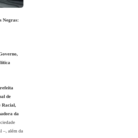
 Negras:
 Governo,
ítica
refeita
pal de
 Racial,
enadora da
ociedade
al –, além da