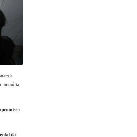
anato e
da memória
ompromisso
ental da