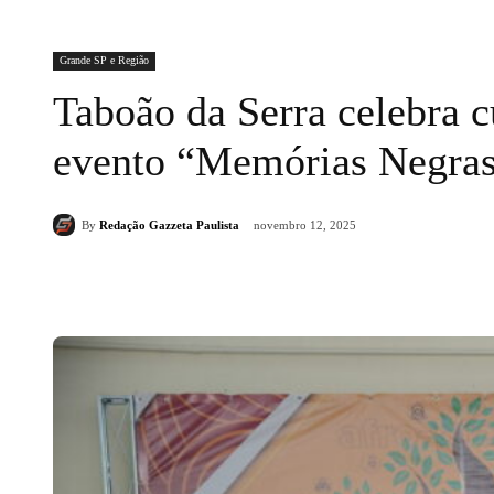
Grande SP e Região
Taboão da Serra celebra c
evento “Memórias Negras:
By
Redação Gazzeta Paulista
novembro 12, 2025
Compartilhado