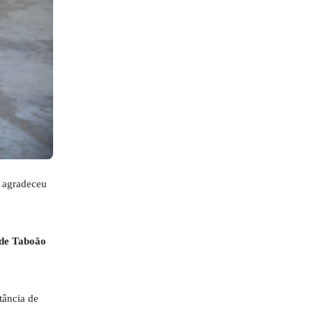
e agradeceu
 de Taboão
tância de