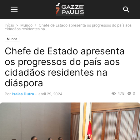
Início
Mundo
Chefe de Estado apresenta os progressos do país aos
cidadãos residentes na...
Mundo
Chefe de Estado apresenta
os progressos do país aos
cidadãos residentes na
diáspora
478
0
Por
Isaias Dutra
-
abril 29, 2024