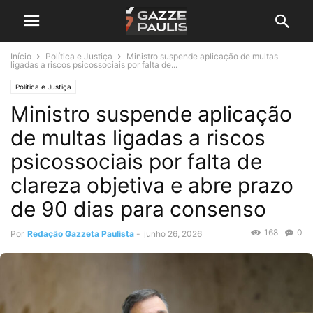
Início
Política e Justiça
Ministro suspende aplicação de multas
ligadas a riscos psicossociais por falta de...
Política e Justiça
Ministro suspende aplicação
de multas ligadas a riscos
psicossociais por falta de
clareza objetiva e abre prazo
de 90 dias para consenso
168
0
Por
Redação Gazzeta Paulista
-
junho 26, 2026