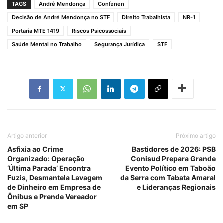
TAGS
André Mendonça
Confenen
Decisão de André Mendonça no STF
Direito Trabalhista
NR-1
Portaria MTE 1419
Riscos Psicossociais
Saúde Mental no Trabalho
Segurança Jurídica
STF
Artigo anterior
Próximo artigo
Asfixia ao Crime
Bastidores de 2026: PSB
Organizado: Operação
Conisud Prepara Grande
‘Última Parada’ Encontra
Evento Político em Taboão
Fuzis, Desmantela Lavagem
da Serra com Tabata Amaral
de Dinheiro em Empresa de
e Lideranças Regionais
Ônibus e Prende Vereador
em SP