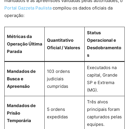
mandados e as apreensões validadas pelas autoridades, o
Portal Gazzeta Paulista
compilou os dados oficiais da
operação:
Status
Métricas da
Quantitativo
Operacional e
Operação Última
Oficial / Valores
Desdobramento
Parada
s
Executados na
Mandados de
103 ordens
capital, Grande
Busca e
judiciais
SP e Extrema
Apreensão
cumpridas
(MG).
Três alvos
Mandados de
5 ordens
principais foram
Prisão
expedidas
capturados pelas
Temporária
equipes.