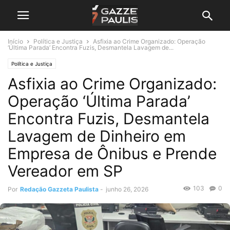
Início
Política e Justiça
Asfixia ao Crime Organizado: Operação
‘Última Parada’ Encontra Fuzis, Desmantela Lavagem de...
Política e Justiça
Asfixia ao Crime Organizado:
Operação ‘Última Parada’
Encontra Fuzis, Desmantela
Lavagem de Dinheiro em
Empresa de Ônibus e Prende
Vereador em SP
103
0
Por
Redação Gazzeta Paulista
-
junho 26, 2026