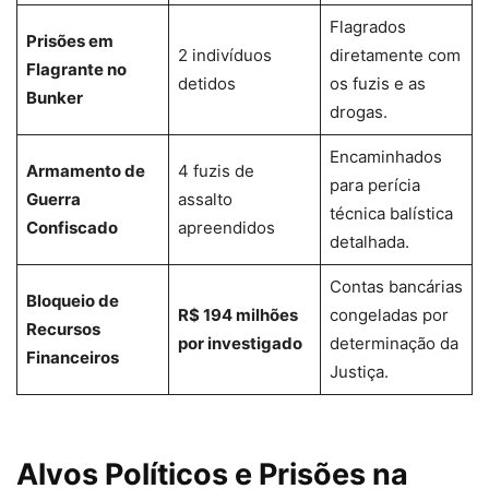
Flagrados
Prisões em
2 indivíduos
diretamente com
Flagrante no
detidos
os fuzis e as
Bunker
drogas.
Encaminhados
Armamento de
4 fuzis de
para perícia
Guerra
assalto
técnica balística
Confiscado
apreendidos
detalhada.
Contas bancárias
Bloqueio de
R$ 194 milhões
congeladas por
Recursos
por investigado
determinação da
Financeiros
Justiça.
Alvos Políticos e Prisões na