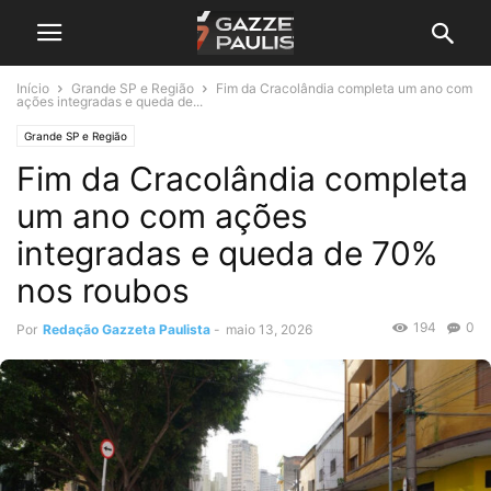
Início
Grande SP e Região
Fim da Cracolândia completa um ano com
ações integradas e queda de...
Grande SP e Região
Fim da Cracolândia completa
um ano com ações
integradas e queda de 70%
nos roubos
194
0
Por
Redação Gazzeta Paulista
-
maio 13, 2026