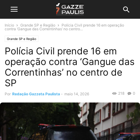
Início
Grande SP e Região
Polícia Civil prende 16 em operação
contra ‘Gangue das Correntinhas’ no centro...
Grande SP e Região
Polícia Civil prende 16 em
operação contra ‘Gangue das
Correntinhas’ no centro de
SP
218
0
Por
Redação Gazzeta Paulista
-
maio 14, 2026