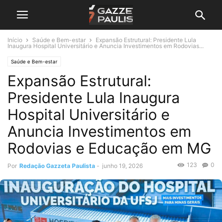
Início
Saúde e Bem-estar
Expansão Estrutural: Presidente Lula
Inaugura Hospital Universitário e Anuncia Investimentos em Rodovias...
Saúde e Bem-estar
Expansão Estrutural:
Presidente Lula Inaugura
Hospital Universitário e
Anuncia Investimentos em
Rodovias e Educação em MG
123
0
Por
Redação Gazzeta Paulista
-
junho 19, 2026