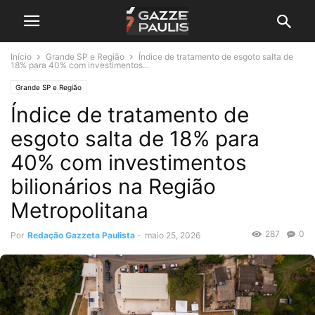
Início
Grande SP e Região
Índice de tratamento de esgoto salta de
18% para 40% com investimentos...
Grande SP e Região
Índice de tratamento de
esgoto salta de 18% para
40% com investimentos
bilionários na Região
Metropolitana
287
0
Por
Redação Gazzeta Paulista
-
maio 25, 2026