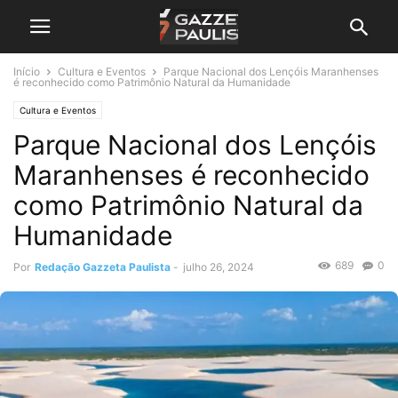
Início
Cultura e Eventos
Parque Nacional dos Lençóis Maranhenses
é reconhecido como Patrimônio Natural da Humanidade
Cultura e Eventos
Parque Nacional dos Lençóis
Maranhenses é reconhecido
como Patrimônio Natural da
Humanidade
689
0
Por
Redação Gazzeta Paulista
-
julho 26, 2024