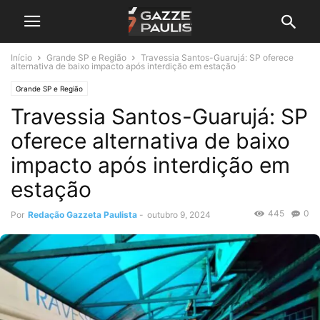
Início
Grande SP e Região
Travessia Santos-Guarujá: SP oferece
alternativa de baixo impacto após interdição em estação
Grande SP e Região
Travessia Santos-Guarujá: SP
oferece alternativa de baixo
impacto após interdição em
estação
445
0
Por
Redação Gazzeta Paulista
-
outubro 9, 2024