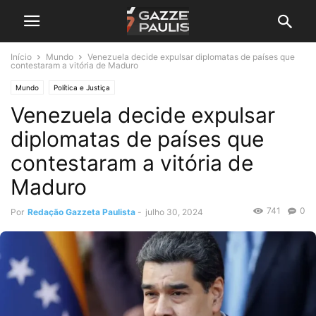
Início
Mundo
Venezuela decide expulsar diplomatas de países que
contestaram a vitória de Maduro
Mundo
Política e Justiça
Venezuela decide expulsar
diplomatas de países que
contestaram a vitória de
Maduro
741
0
Por
Redação Gazzeta Paulista
-
julho 30, 2024