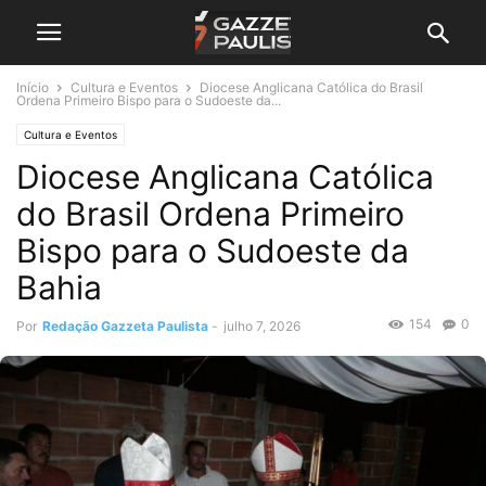
Início
Cultura e Eventos
Diocese Anglicana Católica do Brasil
Ordena Primeiro Bispo para o Sudoeste da...
Cultura e Eventos
Diocese Anglicana Católica
do Brasil Ordena Primeiro
Bispo para o Sudoeste da
Bahia
154
0
Por
Redação Gazzeta Paulista
-
julho 7, 2026